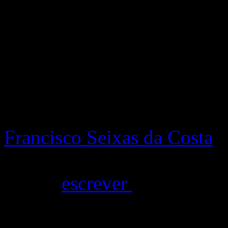
enunciar outros mais que a
convites que lhes fiz – apra
aceitação tem sido de 100%,
está a ser acompanhada a in
Diurna.
Francisco Seixas da Costa
,
diplomatas portugueses e c
sabido
escrever
acerca da s
profissional, vai ser o cura