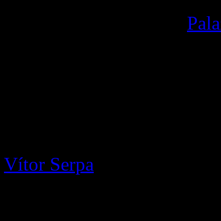
Trata-se, como o nome indic
de Roma que alberga o
Pala
espaço destinado a apresent
propaganda, especialmente 
totalitários quer em democra
visitantes do Museu vão pod
alguns de nós tiveram na vi
Vítor Serpa
, um dos mais re
portugueses que se dedicam
aceitou supervisionar a re