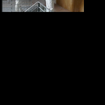
Rodrigo Moita de Deus e Manuel Falcão começam a
preparar a exposição de fotojornalismo
Vários módulos do NewsMu
curadores convidados. O no
ampliar as competências da
específico a individualida
e da comunicação, que nos 
determinados conteúdos.
Já aqui referi os primeiros 