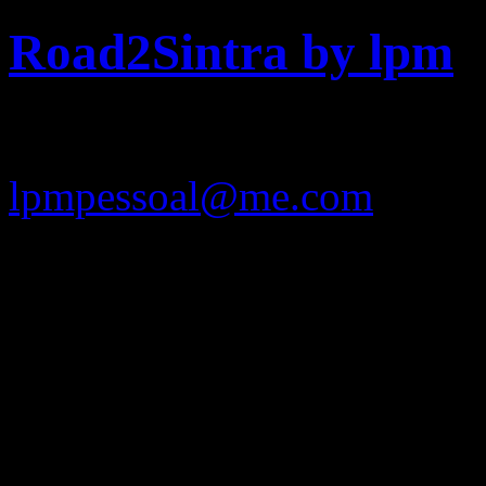
Road2Sintra by lpm
lpmpessoal@me.com
Sr. redactor do Diário de 
a narração
de um caso verdadeiramente
como facultativo, pedindo-
mais adequado, publique na 