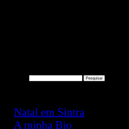
contar com a cooperação de
jornalismo e da comunicaçã
ao “registo” neste blogue.
Na foto, o diretor do Muse
curador do fotojornalismo
Pesquisar por:
Artigos recentes
Natal em Sintra
A minha Bio