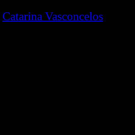
Catarina Vasconcelos
, que 
consultora LPM, está à fren
o módulo dedicado às Relaçõ
família da Comunicação qu
ferramenta dos serviços de M
sensibilidades concorrencia
essencialmente dedicado à hi
sua dinâmica global.
Para além destes nomes agor