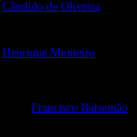
Cândido de Oliveira
, o fun
político contra o Estado N
vida real sobre as quais val
Henrique Monteiro
, o jorna
Imprensa portuguesa (pelas
semana…), ex-diretor do Ex
redator principal, produziu 
sobre
Francisco Balsemão
,
da nossa Indústria dos Medi
promotor do Expresso, da S